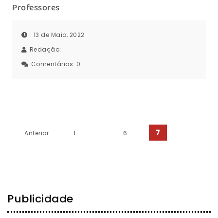
Professores
: 13 de Maio, 2022
Redação::
Comentários:
0
Paginação dos conteúdos
7
Anterior
1
…
6
Publicidade