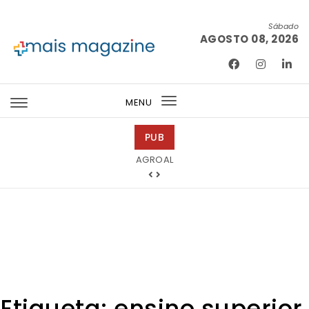
Skip to content
Sábado
AGOSTO 08, 2026
Mais Magazine
MENU
Toggle
navigation
PUB
Tintas 2000
Etiqueta:
ensino superior