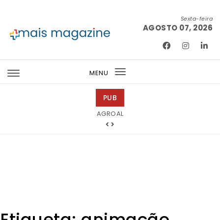
Skip to content
Sexta-feira
AGOSTO 07, 2026
Mais Magazine
MENU
Toggle
navigation
PUB
Tintas 2000
Etiqueta:
animação