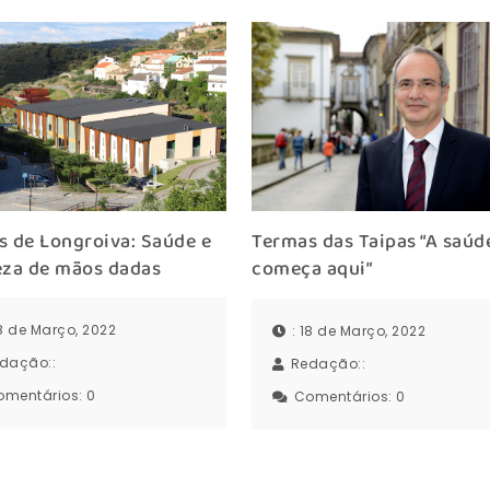
 de Longroiva: Saúde e
Termas das Taipas “A saúd
eza de mãos dadas
começa aqui”
18 de Março, 2022
: 18 de Março, 2022
dação::
Redação::
omentários:
0
Comentários:
0