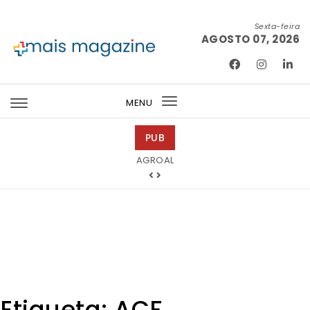
Skip to content
Sexta-feira
AGOSTO 07, 2026
Mais Magazine
MENU
Toggle
navigation
PUB
Tintas 2000
AGROAL
Etiqueta:
ACF