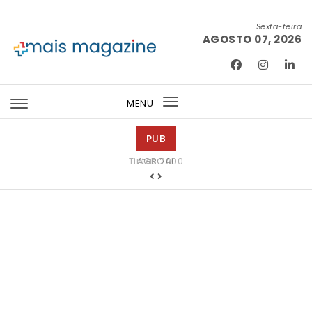
Skip to content
Sexta-feira
AGOSTO 07, 2026
Mais Magazine
MENU
Toggle
navigation
PUB
Tintas 2000