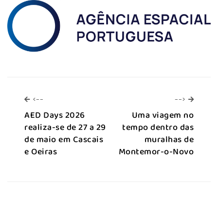
<--
-->
<--
-->
AED Days 2026
Uma viagem no
realiza-se de 27 a 29
tempo dentro das
de maio em Cascais
muralhas de
e Oeiras
Montemor-o-Novo