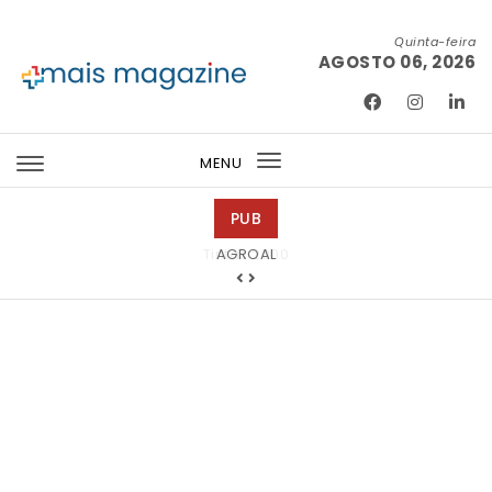
Skip to content
Quinta-feira
AGOSTO 06, 2026
Mais Magazine
MENU
Toggle
navigation
PUB
Tintas 2000