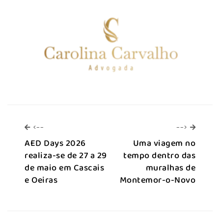
<--
-->
<--
-->
AED Days 2026
Uma viagem no
realiza-se de 27 a 29
tempo dentro das
de maio em Cascais
muralhas de
e Oeiras
Montemor-o-Novo