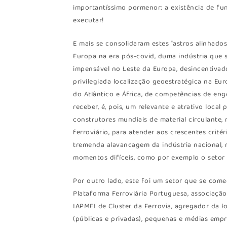
importantíssimo pormenor: a existência de fun
executar!
E mais se consolidaram estes “astros alinhado
Europa na era pós-covid, duma indústria que 
impensável no Leste da Europa, desincentivad
privilegiada localização geoestratégica na Eu
do Atlântico e África, de competências de eng
receber, é, pois, um relevante e atrativo loca
construtores mundiais de material circulant
ferroviário, para atender aos crescentes crit
tremenda alavancagem da indústria nacional, 
momentos difíceis, como por exemplo o setor
Por outro lado, este foi um setor que se com
Plataforma Ferroviária Portuguesa, associaçã
IAPMEI de Cluster da Ferrovia, agregador da l
(públicas e privadas), pequenas e médias empr