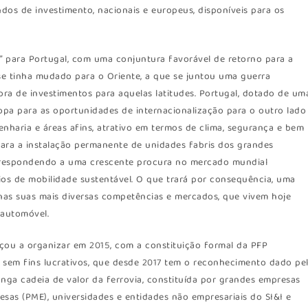
dos de investimento, nacionais e europeus, disponíveis para os
s” para Portugal, com uma conjuntura favorável de retorno para a
se tinha mudado para o Oriente, a que se juntou uma guerra
ora de investimentos para aquelas latitudes. Portugal, dotado de um
ropa para as oportunidades de internacionalização para o outro lado
enharia e áreas afins, atrativo em termos de clima, segurança e bem
l para a instalação permanente de unidades fabris dos grandes
e, respondendo a uma crescente procura no mercado mundial
érios de mobilidade sustentável. O que trará por consequência, uma
nas suas mais diversas competências e mercados, que vivem hoje
 automóvel.
eçou a organizar em 2015, com a constituição formal da PFP
o sem fins lucrativos, que desde 2017 tem o reconhecimento dado pe
onga cadeia de valor da ferrovia, constituída por grandes empresas
esas (PME), universidades e entidades não empresariais do SI&I e