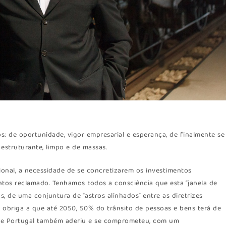
s: de oportunidade, vigor empresarial e esperança, de finalmente se
 estruturante, limpo e de massas.
cional, a necessidade de se concretizarem os investimentos
ntos reclamado. Tenhamos todos a consciência que esta “janela de
 de uma conjuntura de “astros alinhados” entre as diretrizes
obriga a que até 2050, 50% do trânsito de pessoas e bens terá de
 que Portugal também aderiu e se comprometeu, com um