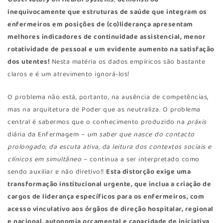
Observatory on Health Systems
,
demonstrou
inequivocamente que estruturas de saúde que integram os
enfermeiros em posições de (co)liderança apresentam
melhores indicadores de continuidade assistencial, menor
rotatividade de pessoal e um evidente aumento na satisfação
dos utentes!
Nesta matéria os dados empíricos são bastante
claros e é um atrevimento ignorá-los!
O problema não está, portanto, na ausência de competências,
mas na arquitetura de Poder que as neutraliza. O problema
central é sabermos que o conhecimento produzido na
práxis
diária da Enfermagem –
um saber que nasce do contacto
prolongado, da escuta ativa, da leitura dos contextos sociais e
clínicos em simultâneo
– continua a ser interpretado como
sendo auxiliar e não diretivo!!
Esta distorção exige uma
transformação institucional urgente, que inclua a criação de
cargos de liderança específicos para os enfermeiros, com
acesso vinculativo aos órgãos de direção hospitalar, regional
e nacional, autonomia orçamental e capacidade de iniciativa