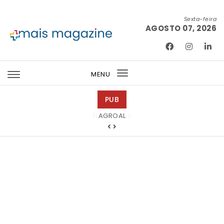
Skip to content
Sexta-feira
AGOSTO 07, 2026
Mais Magazine
MENU
Toggle
navigation
PUB
Tintas 2000