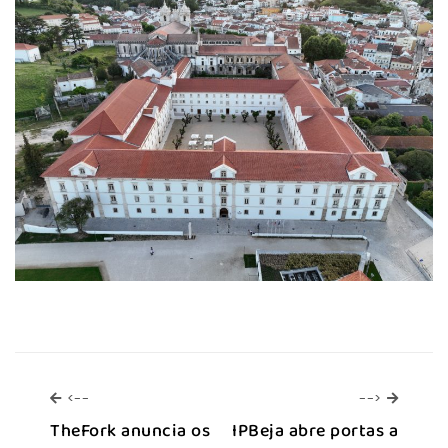
<--
-->
<--
-->
TheFork anuncia os
IPBeja abre portas a