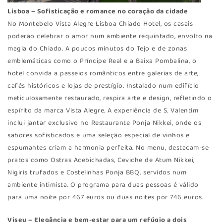
Lisboa – Sofisticação e romance no coração da cidade
No Montebelo Vista Alegre Lisboa Chiado Hotel, os casais
poderão celebrar o amor num ambiente requintado, envolto na
magia do Chiado. A poucos minutos do Tejo e de zonas
emblemáticas como o Príncipe Real e a Baixa Pombalina, o
hotel convida a passeios românticos entre galerias de arte,
cafés históricos e lojas de prestígio. Instalado num edifício
meticulosamente restaurado, respira arte e design, refletindo o
espírito da marca Vista Alegre. A experiência de S. Valentim
inclui jantar exclusivo no Restaurante Ponja Nikkei, onde os
sabores sofisticados e uma seleção especial de vinhos e
espumantes criam a harmonia perfeita. No menu, destacam-se
pratos como Ostras Acebichadas, Ceviche de Atum Nikkei,
Nigiris trufados e Costelinhas Ponja BBQ, servidos num
ambiente intimista. O programa para duas pessoas é válido
para uma noite por 467 euros ou duas noites por 746 euros.
Viseu – Elegância e bem-estar para um refúgio a dois