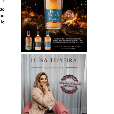
-->
>
 do
 no
gio