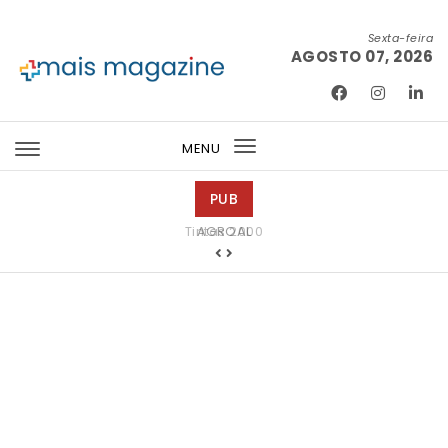
Skip to content
Sexta-feira
AGOSTO 07, 2026
Mais Magazine
MENU
Toggle
navigation
PUB
Tintas 2000