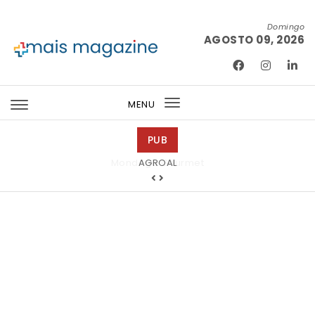
Skip to content
Domingo
AGOSTO 09, 2026
Mais Magazine
MENU
Toggle
navigation
PUB
Mondega Gourmet