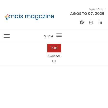
Skip to content
Sexta-feira
AGOSTO 07, 2026
Mais Magazine
MENU
Toggle
navigation
PUB
Tintas 2000