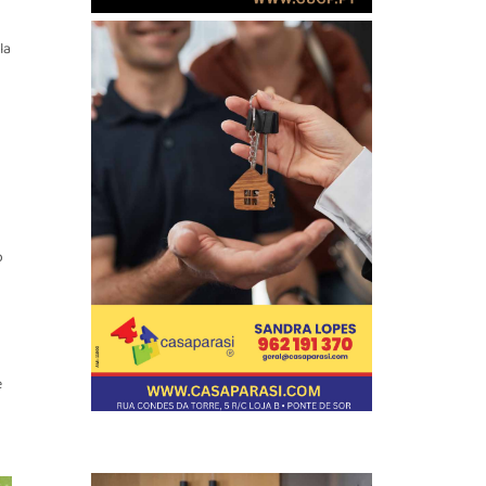
la
o
e