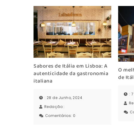
Sabores de Itália em Lisboa: A
O mel
autenticidade da gastronomia
de Itá
italiana
: 
: 28 de Junho, 2024
Re
Redação::
C
Comentários:
0