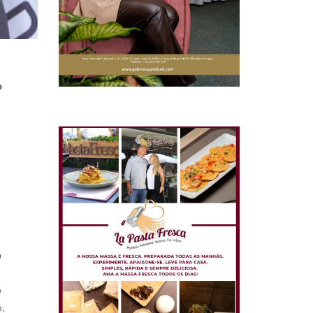
o
a
o
,