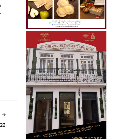
a
o
s
-->
>
022