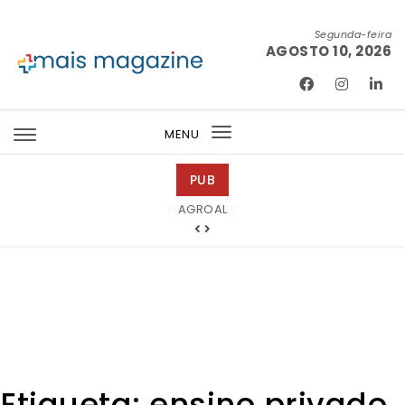
Skip to content
Segunda-feira
AGOSTO 10, 2026
Mais Magazine
MENU
Toggle
navigation
PUB
Tintas 2000
Etiqueta:
ensino privado