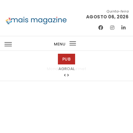
Skip to content
Quinta-feira
AGOSTO 06, 2026
Mais Magazine
MENU
Toggle
navigation
PUB
Mondega Gourmet