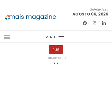
Skip to content
Quinta-feira
AGOSTO 06, 2026
Mais Magazine
MENU
Toggle
navigation
PUB
Tintas 2000