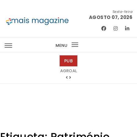
Skip to content
Sexta-feira
AGOSTO 07, 2026
Mais Magazine
MENU
Toggle
navigation
PUB
Barmat
Etiqueta:
Património