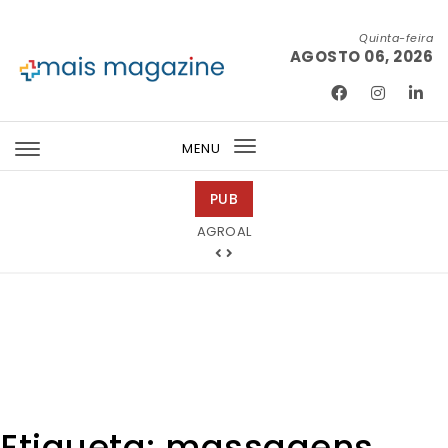
Skip to content
Quinta-feira
AGOSTO 06, 2026
Mais Magazine
MENU
Toggle
navigation
PUB
Tintas 2000
Etiqueta:
massagens