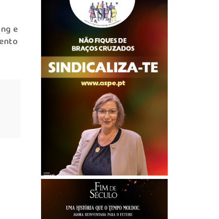
ing e
mento