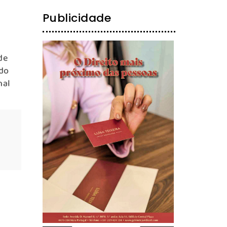
Publicidade
de
 do
nal