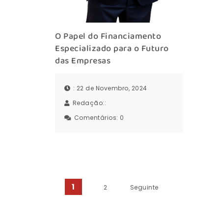
O Papel do Financiamento
Especializado para o Futuro
das Empresas
: 22 de Novembro, 2024
Redação::
Comentários:
0
Paginação dos cont
1
2
Seguinte