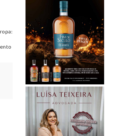
ropa:
mento