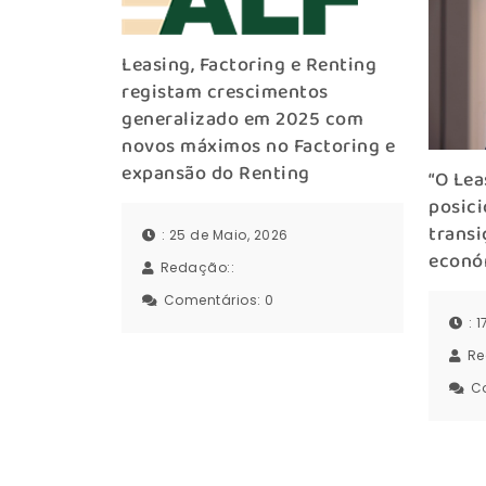
Leasing, Factoring e Renting
registam crescimentos
generalizado em 2025 com
novos máximos no Factoring e
expansão do Renting
“O Lea
posic
transi
: 25 de Maio, 2026
econó
Redação::
Comentários:
0
: 
Re
C