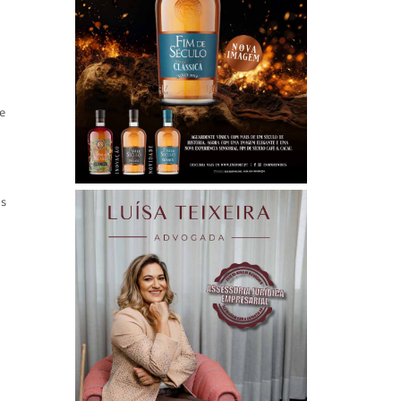
de
os