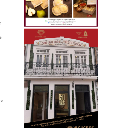
o
e
ue