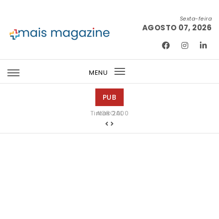
Skip to content
Sexta-feira
AGOSTO 07, 2026
Mais Magazine
MENU
Toggle
navigation
PUB
Tintas 2000