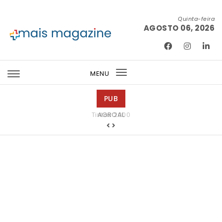
Skip to content
Quinta-feira
AGOSTO 06, 2026
Mais Magazine
MENU
Toggle
navigation
PUB
Tintas 2000