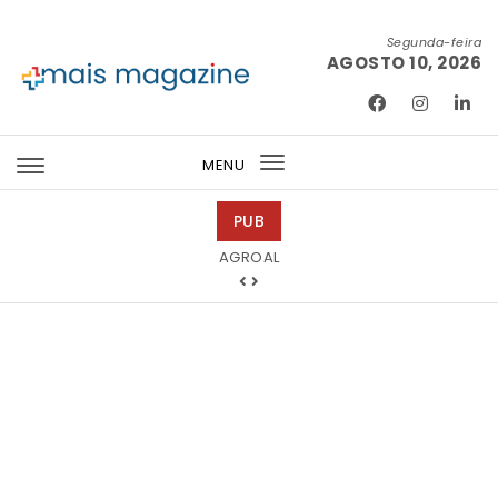
Skip to content
Segunda-feira
AGOSTO 10, 2026
Mais Magazine
MENU
Toggle
navigation
PUB
Tintas 2000
AGROAL