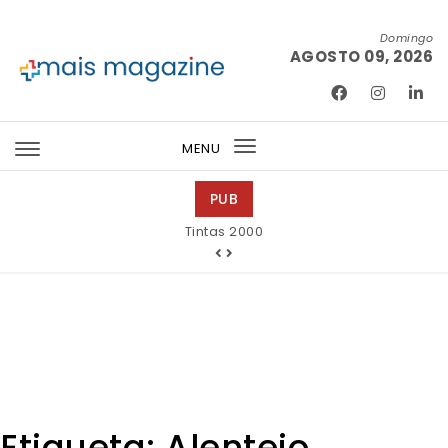
Skip to content
Domingo
AGOSTO 09, 2026
Mais Magazine
MENU
Toggle
navigation
PUB
Tintas 2000
Etiqueta:
Alentejo