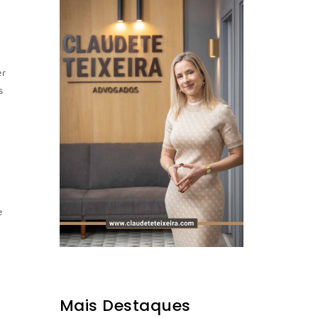
er
s
e
Mais Destaques