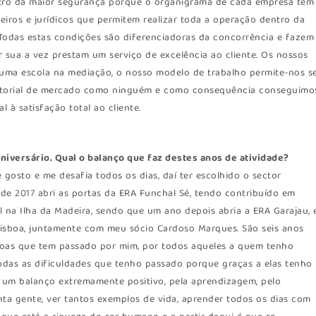
ntro da maior segurança porque o organigrama de cada empresa tem
eiros e jurídicos que permitem realizar toda a operação dentro da
. Todas estas condições são diferenciadoras da concorrência e fazem
 sua a vez prestam um serviço de excelência ao cliente. Os nossos
 uma escola na mediação, o nosso modelo de trabalho permite-nos s
rritorial de mercado como ninguém e como consequência conseguimo
l à satisfação total ao cliente.
 aniversário. Qual o balanço que faz destes anos de atividade?
 gosto e me desafia todos os dias, daí ter escolhido o sector
o de 2017 abri as portas da ERA Funchal Sé, tendo contribuído em
 na Ilha da Madeira, sendo que um ano depois abria a ERA Garajau, 
Lisboa, juntamente com meu sócio Cardoso Marques. São seis anos
oas que tem passado por mim, por todos aqueles a quem tenho
das as dificuldades que tenho passado porque graças a elas tenho
 um balanço extremamente positivo, pela aprendizagem, pelo
nta gente, ver tantos exemplos de vida, aprender todos os dias com