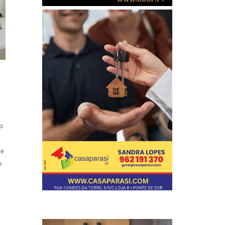
o
te
o