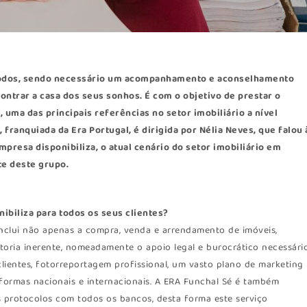
todos, sendo necessário um acompanhamento e aconselhamento
ontrar a casa dos seus sonhos. É com o objetivo de prestar o
 uma das principais referências no setor imobiliário a nível
é
, franquiada da Era Portugal, é dirigida por Nélia Neves, que falou 
presa disponibiliza, o atual cenário do setor imobiliário em
te deste grupo.
nibiliza para todos os seus clientes?
 inclui não apenas a compra, venda e arrendamento de imóveis,
oria inerente, nomeadamente o apoio legal e burocrático necessári
lientes, fotorreportagem profissional, um vasto plano de marketing
formas nacionais e internacionais. A ERA Funchal Sé é também
s protocolos com todos os bancos, desta forma este serviço