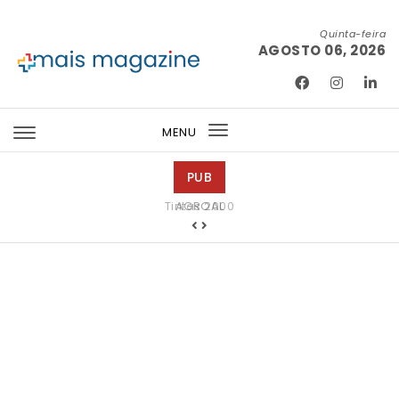
Skip to content
Quinta-feira
AGOSTO 06, 2026
Mais Magazine
MENU
Toggle
navigation
PUB
Tintas 2000