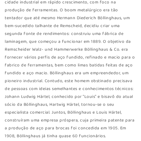
cidade industrial em rápido crescimento, com foco na
produção de ferramentas. O boom metalúrgico era tão
tentador que até mesmo Hermann Diederich Böllinghaus, um
bem-sucedido talhante de Remscheid, decidiu criar uma
segunda fonte de rendimentos: construiu uma fábrica de
laminagem, que começou a funcionar em 1889. O objetivo da
Remscheider Walz- und Hammerwerke Böllinghaus & Co. era
fornecer vários perfis de aço fundido, refinado e macio para o
fabrico de ferramentas, bem como limas batidas feitas de aço
fundido e aço macio. Böllinghaus era um empreendedor, um
pioneiro industrial. Contudo, este homem obstinado precisava
de pessoas com ideias semelhantes e conhecimentos técnicos:
Johann Ludwig Härtel, conhecido por “Louis” e bisavô do atual
sócio da Böllinghaus, Hartwig Härtel, tornou-se o seu
especialista comercial. Juntos, Böllinghaus e Louis Härtel,
construíram uma empresa próspera, cuja primeira patente para
a produção de aço para brocas foi concedida em 1905. Em
1908, Böllinghaus já tinha quase 60 funcionários.