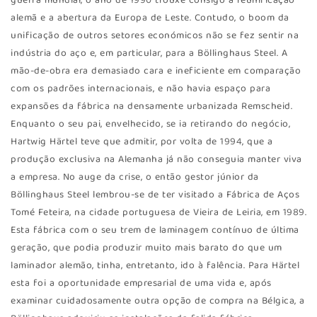
guerra mundial, o ano de 1990 trouxe consigo a reunificação
alemã e a abertura da Europa de Leste. Contudo, o boom da
unificação de outros setores económicos não se fez sentir na
indústria do aço e, em particular, para a Böllinghaus Steel. A
mão-de-obra era demasiado cara e ineficiente em comparação
com os padrões internacionais, e não havia espaço para
expansões da fábrica na densamente urbanizada Remscheid.
Enquanto o seu pai, envelhecido, se ia retirando do negócio,
Hartwig Härtel teve que admitir, por volta de 1994, que a
produção exclusiva na Alemanha já não conseguia manter viva
a empresa. No auge da crise, o então gestor júnior da
Böllinghaus Steel lembrou-se de ter visitado a Fábrica de Aços
Tomé Feteira, na cidade portuguesa de Vieira de Leiria, em 1989.
Esta fábrica com o seu trem de laminagem contínuo de última
geração, que podia produzir muito mais barato do que um
laminador alemão, tinha, entretanto, ido à falência. Para Härtel
esta foi a oportunidade empresarial de uma vida e, após
examinar cuidadosamente outra opção de compra na Bélgica, a