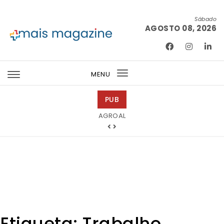
Skip to content
Sábado
AGOSTO 08, 2026
Mais Magazine
MENU
Toggle
navigation
PUB
Tintas 2000
Etiqueta:
Trabalho