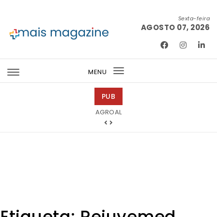
Skip to content
Sexta-feira
AGOSTO 07, 2026
Mais Magazine
MENU
Toggle
navigation
PUB
Ricardo Junqueira Fotografia
Etiqueta:
Rejuvemed