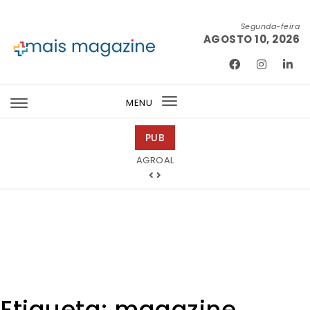
Skip to content
Segunda-feira
AGOSTO 10, 2026
Mais Magazine
MENU
Toggle
navigation
PUB
Barmat
Etiqueta:
magazine