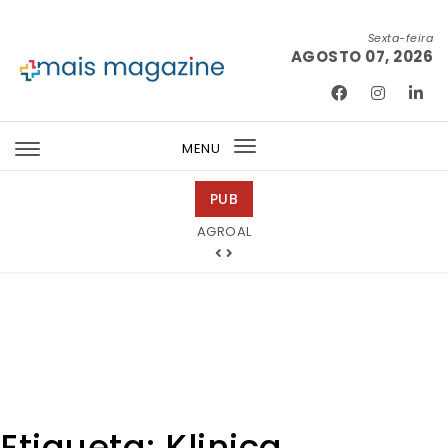
Skip to content
Sexta-feira
AGOSTO 07, 2026
Mais Magazine
MENU
Toggle
navigation
PUB
Tintas 2000
AGROAL
Etiqueta:
Klinica