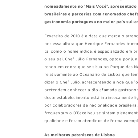
nomeadamente no “Mais Você”, apresentado p
brasileiras e parcerias com renomados chefs
gastronomia portuguesa no maior país sul-a
Fevereiro de 2010 é a data que marca o arranqu
por essa altura que Henrique Fernandes tomou
tal como o nome indica, é especializado em pr
o seu pai, Chef Júlio Fernandes, optou por jun
tendo em conta que se situa no Parque das N
relativamente ao Oceanário de Lisboa que tem 
dizer o Chef Júlio, acrescentando ainda que “o
pretendem conhecer a tão afamada gastronomia
deste estabelecimento está intrinsecamente 
por colaboradores de nacionalidade brasileira.
frequentam o D’Bacalhau se sintam plenamente
qualidade e foram atendidos de forma exempl
As melhoras pataniscas de Lisboa