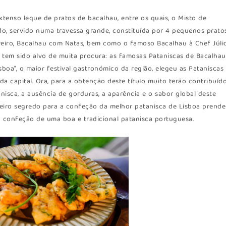
enso leque de pratos de bacalhau, entre os quais, o Misto de
o, servido numa travessa grande, constituída por 4 pequenos prato
eiro, Bacalhau com Natas, bem como o famoso Bacalhau à Chef Júlio
 tem sido alvo de muita procura: as famosas Pataniscas de Bacalhau
sboa”, o maior festival gastronómico da região, elegeu as Pataniscas
 capital. Ora, para a obtenção deste título muito terão contribuíd
nisca, a ausência de gorduras, a aparência e o sabor global deste
adeiro segredo para a confeção da melhor patanisca de Lisboa prende
a confeção de uma boa e tradicional patanisca portuguesa.