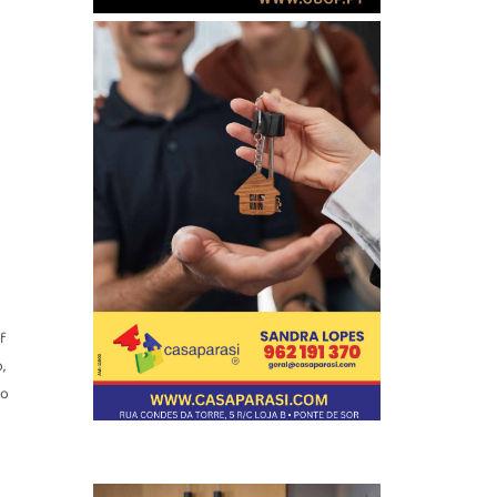
o
f
,
 o