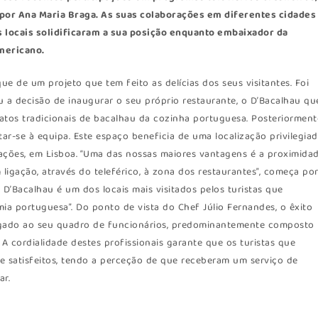
or Ana Maria Braga. As suas colaborações em diferentes cidades
 locais solidificaram a sua posição enquanto embaixador da
mericano.
e de um projeto que tem feito as delícias dos seus visitantes. Foi
 a decisão de inaugurar o seu próprio restaurante, o D’Bacalhau qu
atos tradicionais de bacalhau da cozinha portuguesa. Posteriorment
tar-se à equipa. Este espaço beneficia de uma localização privilegiad
ações, em Lisboa. “Uma das nossas maiores vantagens é a proximida
ligação, através do teleférico, à zona dos restaurantes”, começa po
 D’Bacalhau é um dos locais mais visitados pelos turistas que
 portuguesa”. Do ponto de vista do Chef Júlio Fernandes, o êxito
ligado ao seu quadro de funcionários, predominantemente composto
 A cordialidade destes profissionais garante que os turistas que
 satisfeitos, tendo a perceção de que receberam um serviço de
ar.