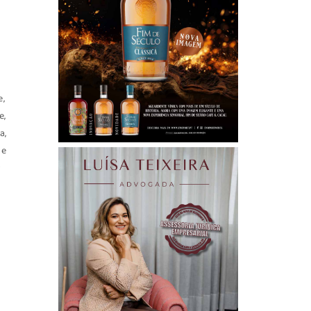
e,
e,
a,
de
r