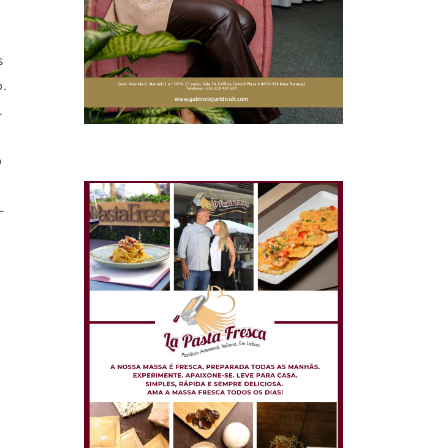
s
.
.
o
-