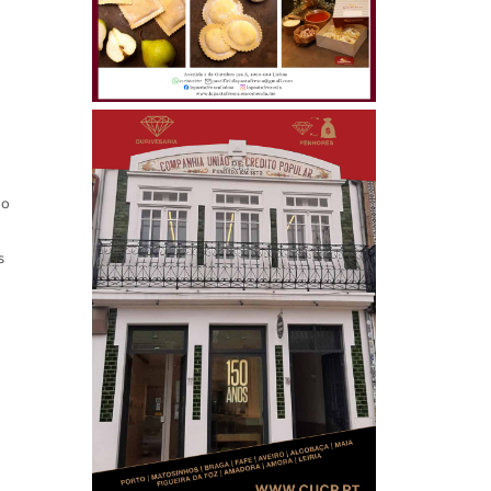
a
do
s