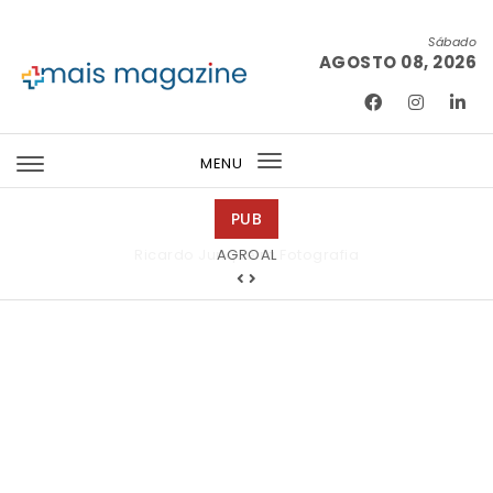
Skip to content
Sábado
AGOSTO 08, 2026
Mais Magazine
MENU
Toggle
navigation
PUB
Ricardo Junqueira Fotografia