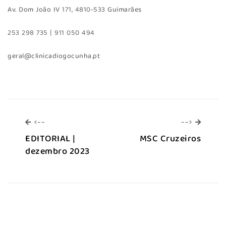
Av. Dom João IV 171, 4810-533 Guimarães
253 298 735 | 911 050 494
geral@clinicadiogocunha.pt
<--
-->
<--
-->
EDITORIAL |
MSC Cruzeiros
dezembro 2023