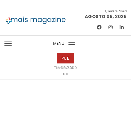
Skip to content
Quinta-feira
AGOSTO 06, 2026
Mais Magazine
MENU
Toggle
navigation
PUB
Tintas 2000