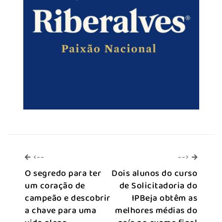
<--
-->
<--
-->
O segredo para ter
Dois alunos do curso
um coração de
de Solicitadoria do
campeão e descobrir
IPBeja obtêm as
a chave para uma
melhores médias do