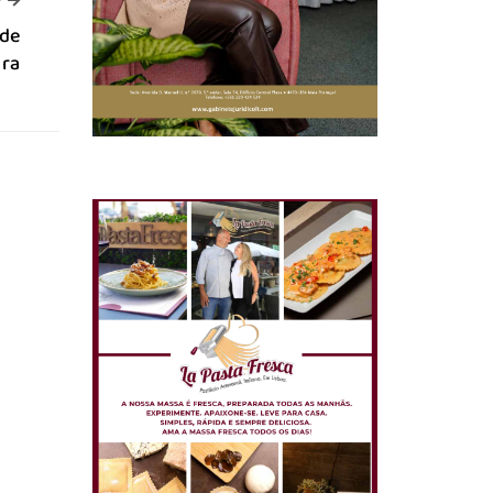
>
 de
ira