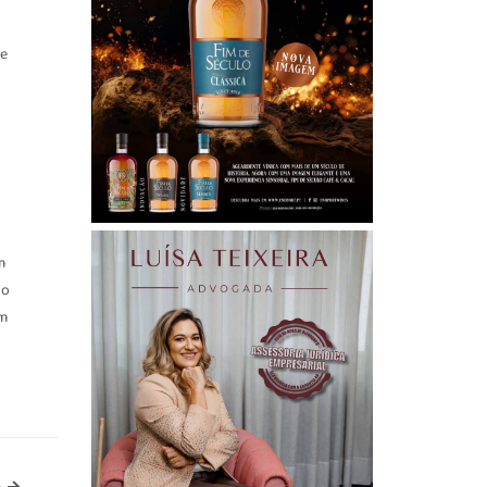
de
m
to
em
-->