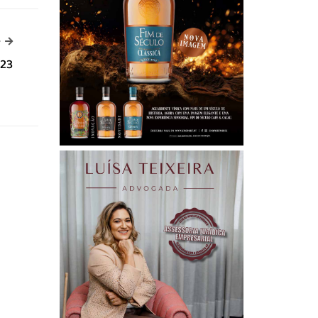
-->
>
023