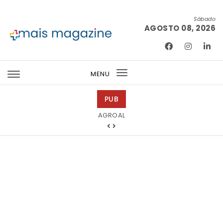
Skip to content
Sábado
AGOSTO 08, 2026
Mais Magazine
MENU
Toggle
navigation
PUB
Tintas 2000