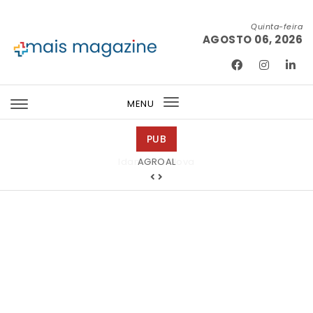
Skip to content
Quinta-feira
AGOSTO 06, 2026
Mais Magazine
MENU
Toggle
navigation
PUB
Idanha-a-Nova