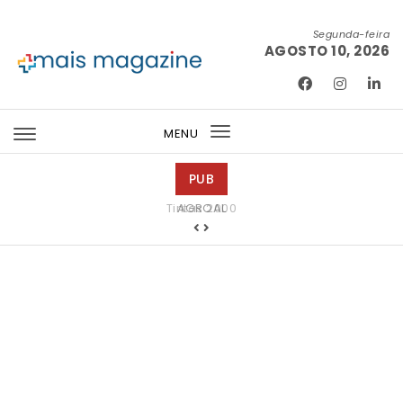
Skip to content
Segunda-feira
AGOSTO 10, 2026
Mais Magazine
MENU
Toggle
navigation
PUB
Tintas 2000