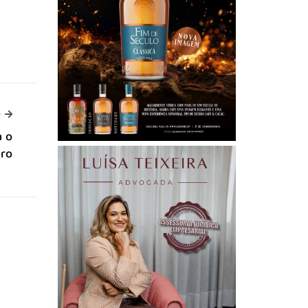
-->
>
a o
uro