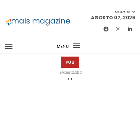
Skip to content
Sexta-feira
AGOSTO 07, 2026
Mais Magazine
MENU
Toggle
navigation
PUB
Tintas 2000