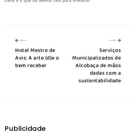
Daire e o que de melhor tem para oferecer.
<--
-->
<--
-->
Hotel Mestre de
Serviços
Avis: A arte (d)e o
Municipalizados de
bem receber
Alcobaça de mãos
dadas com a
sustentabilidade
Publicidade