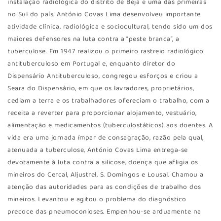
instalação radiológica do distrito de Beja e uma das primeiras
no Sul do país. António Covas Lima desenvolveu importante
atividade clínica, radiológica e sociocultural, tendo sido um dos
maiores defensores na luta contra a “peste branca”, a
tuberculose. Em 1947 realizou o primeiro rastreio radiológico
antituberculoso em Portugal e, enquanto diretor do
Dispensário Antituberculoso, congregou esforços e criou a
Seara do Dispensário, em que os lavradores, proprietários,
cediam a terra e os trabalhadores ofereciam o trabalho, com a
receita a reverter para proporcionar alojamento, vestuário,
alimentação e medicamentos (tuberculostáticos) aos doentes. A
vida era uma jornada ímpar de consagração, razão pela qual,
atenuada a tuberculose, António Covas Lima entrega-se
devotamente à luta contra a silicose, doença que afligia os
mineiros do Cercal, Aljustrel, S. Domingos e Lousal. Chamou a
atenção das autoridades para as condições de trabalho dos
mineiros. Levantou e agitou o problema do diagnóstico
precoce das pneumoconioses. Empenhou-se arduamente na