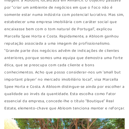
imagem: a Abloom, localizada em Almancil. O objetivo passava
por “criar um ambiente de negócios em que o foco não é
somente estar numa indústria com potencial lucrativo. Mas sim,
estabelecer uma empresa imobiliária com caráter social que
encaixasse bem com o tom natural de Portugal”, explicou
Marcella Spee Horta e Costa. Rapidamente, a Abloom ganhou
reputação associada a uma imagem de profissionalismo.
“Grande parte dos negócios advêm de indicações de clientes
anteriores, porque somos uma equipa que demostra uma forte
ética, que se preocupa com cada cliente e bons
conhecimentos. Acho que posso considerar-nos um ‘small but
important player’ no mercado imobiliário local”, visa Marcella
Spee Horta e Costa. A Abloom distingue-se ainda por escolher a
qualidade ao invés da quantidade. Esta escolha como fator
essencial da empresa, concede-lhe o título “Boutique” Real
Estate, elemento-chave que Abloom tenciona manter e reforçar.