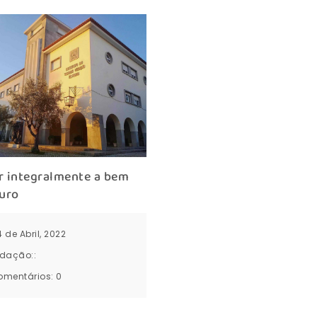
r integralmente a bem
turo
14 de Abril, 2022
dação::
omentários:
0