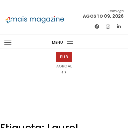
Skip to content
Domingo
AGOSTO 09, 2026
Mais Magazine
MENU
Toggle
navigation
PUB
Tintas 2000
Etiqueta:
Laurel