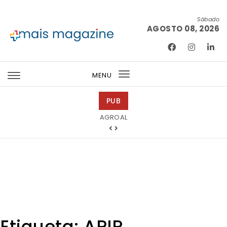
Skip to content
Sábado
AGOSTO 08, 2026
Mais Magazine
MENU
Toggle
navigation
PUB
Tintas 2000
Etiqueta:
APIP